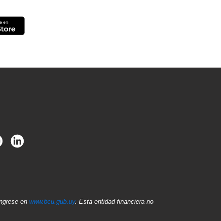
ingrese en
www.bcu.gub.uy
. Esta entidad financiera no