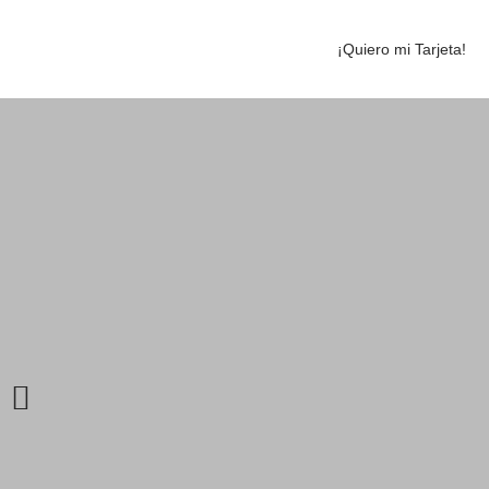
Ir
al
¡Quiero mi Tarjeta!
contenido