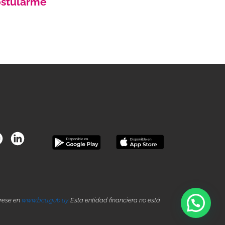
stularme
grese en
www.bcu.gub.uy
. Esta entidad financiera no está