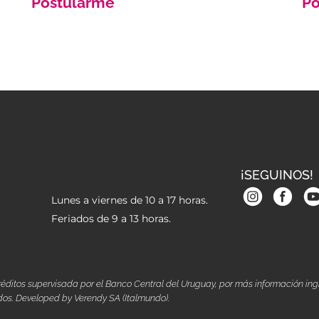
Postularme
Po
¡SEGUINOS!
Lunes a viernes de 10 a 17 horas.
Feriados de 9 a 13 horas.
éditos supervisada por el Banco Central del Uruguay, por más información in
ados. Developed by Verendy SA (Italmundo).