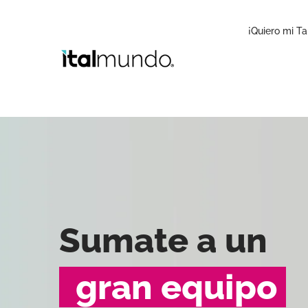
Ir
al
¡Quiero mi Ta
contenido
Sumate a un
gran equipo