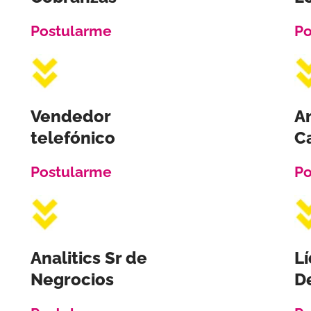
Postularme
Po
Vendedor
An
telefónico
C
Postularme
Po
Analitics Sr de
Lí
Negrocios
D