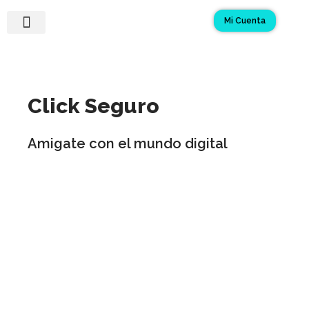
Ir
Mi Cuenta
al
contenido
¡Quiero mi Tarjeta!
Asistencias y Seguros
Preguntas Frecuentes
Click Seguro
Amigate con el mundo digital