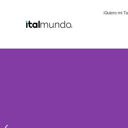
Ir
al
¡Quiero mi Ta
contenido