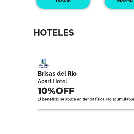
HOGAR
INDUMEN
%O
HOTELES
FF
Brisas del Río
Con
Apart Hotel
10%OFF
PLATI
El beneficio se aplica en tienda física. No acumulab
NO