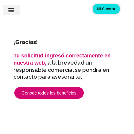
Ir
Mi Cuenta
al
contenido
¡Quiero mi Tarjeta!
Asistencias y Seguros
Preguntas Frecuentes
Gracias
¡
!
Tu solicitud ingresó correctamente en
a la brevedad un
nuestra web,
responsable comercial se pondrá en
contacto para asesorarte.
Conocé todos los beneficios