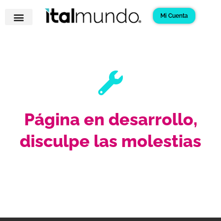
Ir
Mi Cuenta
al
contenido
Página en desarrollo,
disculpe las molestias