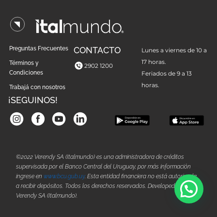
Preguntas Frecuentes
CONTACTO
Lunes a viernes de 10 a
17 horas.
Términos y
2902 1200
Condiciones
Feriados de 9 a 13
horas.
Trabajá con nosotros
¡SEGUINOS!
©2022 Verendy SA (Italmundo) es una administradora de créditos
supervisada por el Banco Central del Uruguay, por más información
ingrese en
www.bcu.gub.uy
. Esta entidad financiera no está autorizada
a recibir depósitos. Todos los derechos reservados. Developed by
Verendy SA (Italmundo).