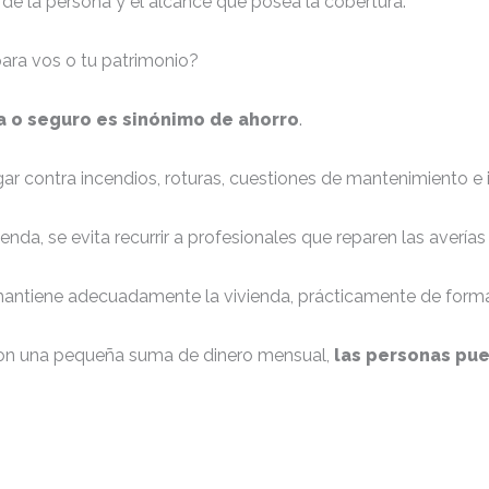
e la persona y el alcance que posea la cobertura.
para vos o tu patrimonio?
a o seguro es sinónimo de ahorro
.
 contra incendios, roturas, cuestiones de mantenimiento e 
enda, se evita recurrir a profesionales que reparen las avería
mantiene adecuadamente la vivienda, prácticamente de form
 con una pequeña suma de dinero mensual,
las personas pue