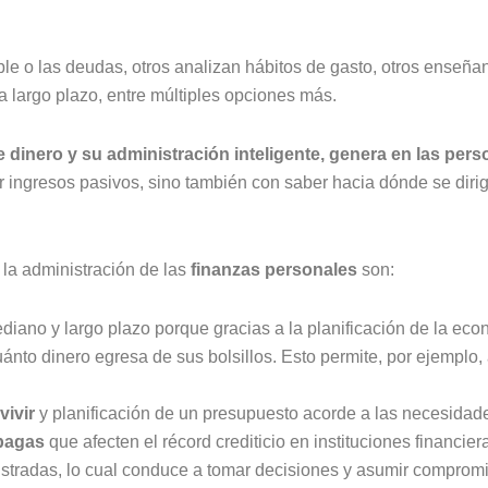
 o las deudas, otros analizan hábitos de gasto, otros enseñan a 
 a largo plazo, entre múltiples opciones más.
 dinero y su administración inteligente, genera en las pers
r ingresos pasivos, sino también con saber hacia dónde se dirige
la administración de las
finanzas personales
son:
ediano y largo plazo porque gracias a la planificación de la e
nto dinero egresa de sus bolsillos. Esto permite, por ejemplo, a
vivir
y planificación de un presupuesto acorde a las necesidad
mpagas
que afecten el récord crediticio en instituciones financier
istradas, lo cual conduce a tomar decisiones y asumir comprom