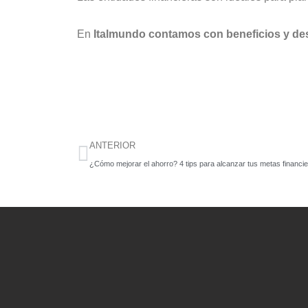
En
Italmundo contamos con beneficios y des
Ant
ANTERIOR
¿Cómo mejorar el ahorro? 4 tips para alcanzar tus metas financi