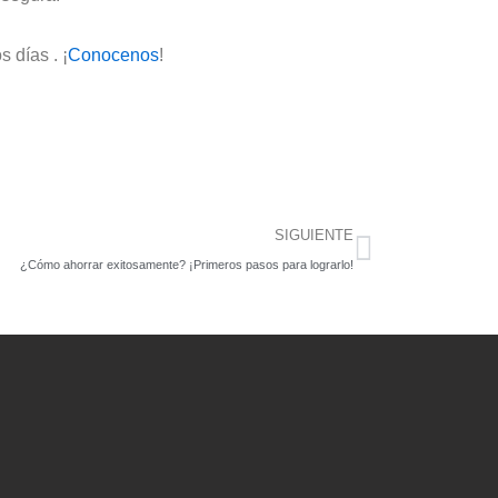
s días . ¡
Conocenos
!
Siguiente
SIGUIENTE
¿Cómo ahorrar exitosamente? ¡Primeros pasos para lograrlo!